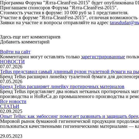
Программа Форума "Ялта-CleanFest-2015" будет опубликована 01
Приглашаем спонсоров Форума "Ялта-CleanFest-2015".
Стоимость участия в форуме: 10 000 руб за 1 представителя.
Участие в форуме "Ялта-CleanFest-2015", отличная возможность
Заявки на участие и вопросы отправляйте на адрес
tarasdudar@ma
Здесь еще нет комментариев
Добавить комментарий
Войти на сайт
Комментарии могут оставлять только
зарегистрированные
польз
НОВОСТИ
07.07.2026
Tellus представил самый длинный рулон туалетной бумаги на р
Бренд Tellus расширил линейку туалетной бумаги для диспенсе
07.05.2026
Бренд Tellus расширяет линейку протирочных материалов
Бренд Tellus представляет два новых нетканых протирочных мат
производства и HoReCa до промышленного производства и ремо
Все новости
СТАТЬИ
02.09.2025
Опыт Tellus: как эмбоссинг помогает развивать и защищать брен
Мировой рынок бумажной гигиенической продукции продолжает 
пользоваться качественными гигиеническими материалами — как 
29.05.2023