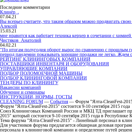
Последние комментарии
Клинёр .
07.04.21
Вы всерьез считаете, что таким образом можно продвигать сво
Алексей
15.03.21
мне нравится как работает техника керхер в сочетании с химие
Чистяков Анатолий
04.02.21
"По итогам полугодия оборот вырос по сравнению с прошлым год
период пандемии показывать хорошие продажи не легко. Ждем
РЕЙТИНГ КЛИНИНГОВЫХ КОМПАНИЙ
ПОСТАВЩИКИ ИНВЕНТАРЯ И ОБОРУДОВАНИЯ
УПРАВЛЯЮЩИЕ КОМПАНИИ
ПОДБОР ПОЛОМОЕЧНОЙ МАШИНЫ
ПОДБОР КЛИНИНГОВОЙ КОМПАНИИ
ТЕНДЕРЫ ПО КЛИНИНГУ
Вакансии компаний
Обучение и семинары
ИНСТРУКЦИИ, НОРМЫ, ГОСТЫ
CLEANING FORUM
—
События
— Форум "Ялта-CleanFest-2015"
Форум "Ялта-CleanFest-2015" состоится 9-10 сентября 2015 года
Союз Клининговых Компаний России и МКЦ ТД приглашает пре
2015
" который состоится 9-10 сентября 2015 года в Республике 
Тема форума "Ялта-CleanFest-2015"
- Линейный персонал в кли
Для участников форума предлагается обширная деловая програм
персонала в клининговой компании и определение путей решен