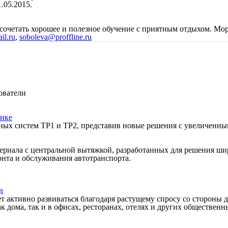
.05.2015.
 сочетать хорошее и полезное обучение с приятным отдыхом. Мо
il.ru
,
soboleva@proffline.ru
ователи
ынке
рных систем TP1 и TP2, представив новые решения с увеличенн
ериала с центральной вытяжкой, разработанных для решения шир
нта и обслуживания автотранспорта.
д
активно развиваться благодаря растущему спросу со стороны д
дома, так и в офисах, ресторанах, отелях и других общественн