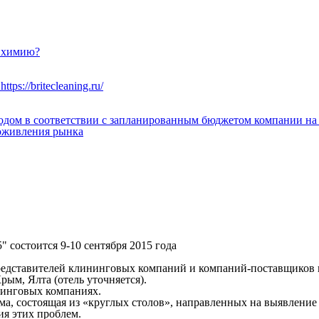
ю химию?
й
https://britecleaning.ru/
ом в соответствии с запланированным бюджетом компании на 202
 оживления рынка
 состоится 9-10 сентября 2015 года
дставителей клининговых компаний и компаний-поставщиков н
Крым, Ялта (отель уточняется).
нинговых компаниях.
ма, состоящая из «круглых столов», направленных на выявлени
ия этих проблем.