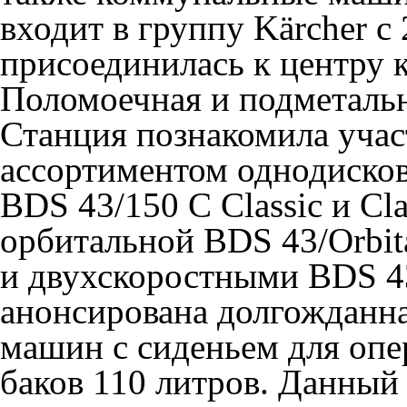
входит в группу Kärcher с 2
присоединилась к центру 
Поломоечная и подметальн
Станция познакомила уча
ассортиментом однодиско
BDS 43/150 C Classic и Cl
орбитальной BDS 43/Orbita
и двухскоростными BDS 43
анонсирована долгожданна
машин с сиденьем для опе
баков 110 литров. Данный 