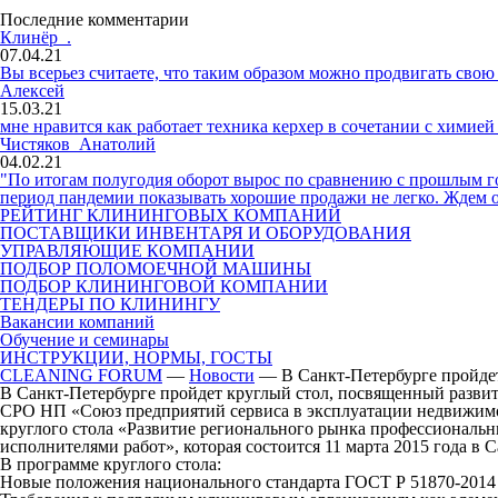
Последние комментарии
Клинёр .
07.04.21
Вы всерьез считаете, что таким образом можно продвигать сво
Алексей
15.03.21
мне нравится как работает техника керхер в сочетании с химие
Чистяков Анатолий
04.02.21
"По итогам полугодия оборот вырос по сравнению с прошлым год
период пандемии показывать хорошие продажи не легко. Ждем
РЕЙТИНГ КЛИНИНГОВЫХ КОМПАНИЙ
ПОСТАВЩИКИ ИНВЕНТАРЯ И ОБОРУДОВАНИЯ
УПРАВЛЯЮЩИЕ КОМПАНИИ
ПОДБОР ПОЛОМОЕЧНОЙ МАШИНЫ
ПОДБОР КЛИНИНГОВОЙ КОМПАНИИ
ТЕНДЕРЫ ПО КЛИНИНГУ
Вакансии компаний
Обучение и семинары
ИНСТРУКЦИИ, НОРМЫ, ГОСТЫ
CLEANING FORUM
—
Новости
— В Санкт-Петербурге пройдет
В Санкт-Петербурге пройдет круглый стол, посвященный разви
СРО НП «Союз предприятий сервиса в эксплуатации недвижимо
круглого стола «Развитие регионального рынка профессиональн
исполнителями работ», которая состоится 11 марта 2015 года в 
В программе круглого стола:
Новые положения национального стандарта ГОСТ Р 51870-2014