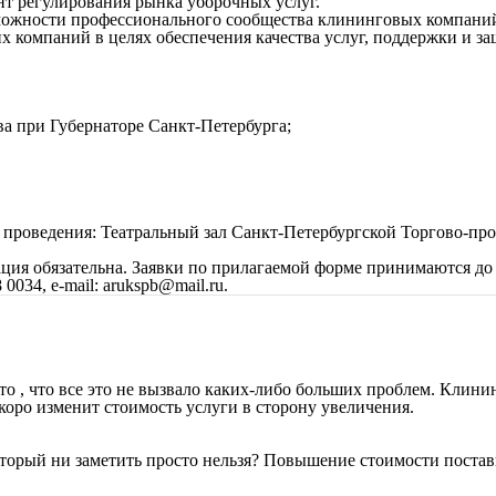
т регулирования рынка уборочных услуг.
зможности профессионального сообщества клининговых компани
 компаний в целях обеспечения качества услуг, поддержки и за
а при Губернаторе Санкт-Петербурга;
сто проведения: Театральный зал Санкт-Петербургской Торгово-
ация обязательна. Заявки по прилагаемой форме принимаются до 
0034, e-mail: arukspb@mail.ru.
 то , что все это не вызвало каких-либо больших проблем. Кли
оро изменит стоимость услуги в сторону увеличения.
оторый ни заметить просто нельзя? Повышение стоимости пост