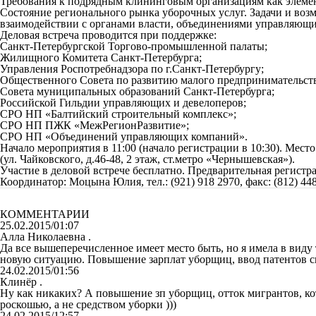
Требования к подрядным клининговым организациям как элемен
Состояние регионального рынка уборочных услуг. Задачи и во
взаимодействии с органами власти, объединениями управляющих
Деловая встреча проводится при поддержке:
Санкт-Петербургской Торгово-промышленной палаты;
Жилищного Комитета Санкт-Петербурга;
Управления Роспотребнадзора по г.Санкт-Петербургу;
Общественного Совета по развитию малого предпринимательств
Совета муниципальных образований Санкт-Петербурга;
Российской Гильдии управляющих и девелоперов;
СРО НП «Балтийский строительный комплекс»;
СРО НП ПЖК «МежРегионРазвитие»;
СРО НП «Объединений управляющих компаний».
Начало мероприятия в 11:00 (начало регистрации в 10:30). Ме
(ул. Чайковского, д.46-48, 2 этаж, ст.метро «Чернышевская»).
Участие в деловой встрече бесплатно. Предварительная регистр
Координатор: Моцына Юлия, тел.: (921) 918 2970, факс: (812) 448 
КОММЕНТАРИИ
25.02.2015/01:07
Алла Николаевна .
Да все вышеперечисленное имеет место быть, но я имела в виду
новую ситуацию. Повышение зарплат уборщиц, ввод патентов ск
24.02.2015/01:56
Клинёр .
Ну как никаких? А повышение зп уборщиц, отток мигрантов, к
роскошью, а не средством уборки )))
24.02.2015/12:57