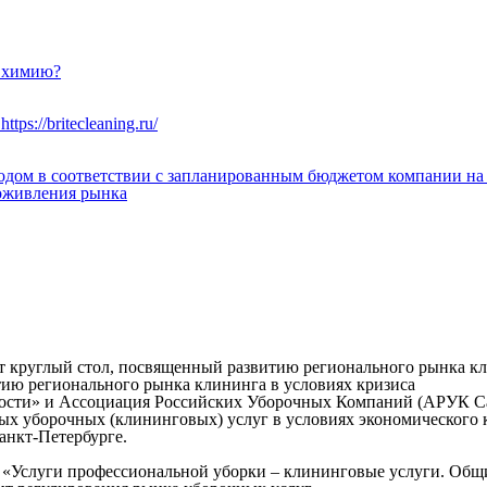
ю химию?
й
https://britecleaning.ru/
ом в соответствии с запланированным бюджетом компании на 202
 оживления рынка
 круглый стол, посвященный развитию регионального рынка кл
тию регионального рынка клининга в условиях кризиса
сти» и Ассоциация Российских Уборочных Компаний (АРУК Сан
ых уборочных (клининговых) услуг в условиях экономического 
Санкт-Петербурге.
 «Услуги профессиональной уборки – клининговые услуги. Общ