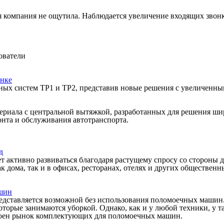
 компания не ощутила. Наблюдается увеличение входящих звонк
ователи
ынке
рных систем TP1 и TP2, представив новые решения с увеличенн
ериала с центральной вытяжкой, разработанных для решения шир
нта и обслуживания автотранспорта.
д
активно развиваться благодаря растущему спросу со стороны д
дома, так и в офисах, ресторанах, отелях и других общественн
ашин
едставляется возможной без использования поломоечных машин.
оторые занимаются уборкой. Однако, как и у любой техники, у 
троен рынок комплектующих для поломоечных машин.