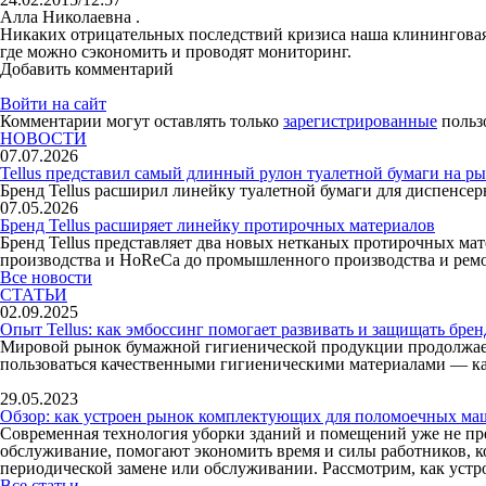
Алла Николаевна .
Никаких отрицательных последствий кризиса наша клининговая
где можно сэкономить и проводят мониторинг.
Добавить комментарий
Войти на сайт
Комментарии могут оставлять только
зарегистрированные
польз
НОВОСТИ
07.07.2026
Tellus представил самый длинный рулон туалетной бумаги на р
Бренд Tellus расширил линейку туалетной бумаги для диспенсе
07.05.2026
Бренд Tellus расширяет линейку протирочных материалов
Бренд Tellus представляет два новых нетканых протирочных мат
производства и HoReCa до промышленного производства и ремо
Все новости
СТАТЬИ
02.09.2025
Опыт Tellus: как эмбоссинг помогает развивать и защищать брен
Мировой рынок бумажной гигиенической продукции продолжает 
пользоваться качественными гигиеническими материалами — как 
29.05.2023
Обзор: как устроен рынок комплектующих для поломоечных м
Современная технология уборки зданий и помещений уже не пр
обслуживание, помогают экономить время и силы работников, к
периодической замене или обслуживании. Рассмотрим, как ус
Все статьи