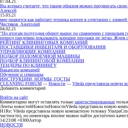
07.04.21
Вы всерьез считаете, что таким образом можно продвигать сво
Алексей
15.03.21
мне нравится как работает техника керхер в сочетании с химие
Чистяков Анатолий
04.02.21
"По итогам полугодия оборот вырос по сравнению с прошлым год
период пандемии показывать хорошие продажи не легко. Ждем
РЕЙТИНГ КЛИНИНГОВЫХ КОМПАНИЙ
ПОСТАВЩИКИ ИНВЕНТАРЯ И ОБОРУДОВАНИЯ
УПРАВЛЯЮЩИЕ КОМПАНИИ
ПОДБОР ПОЛОМОЕЧНОЙ МАШИНЫ
ПОДБОР КЛИНИНГОВОЙ КОМПАНИИ
ТЕНДЕРЫ ПО КЛИНИНГУ
Вакансии компаний
Обучение и семинары
ИНСТРУКЦИИ, НОРМЫ, ГОСТЫ
CLEANING FORUM
—
Новости
—
Vileda представила новую 
Добавить комментарий
Войти на сайт
Комментарии могут оставлять только
зарегистрированные
польз
Ленты новостейНовостиНовостиVileda представила новую ком
H1Re: Vileda представила новую компактную тележку УльтраС
частности), но инвентарь вполне можно найти достаточно каче
14:23:08 +0300Автор
НОВОСТИ