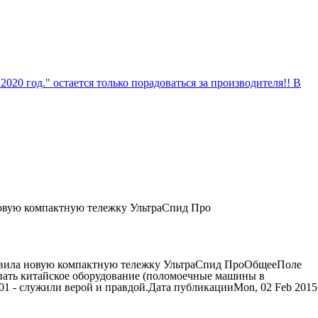
0 год." остается только порадоваться за производителя!! В
новую компактную тележку УльтраСпид Про
тавила новую компактную тележку УльтраСпид ПроОбщееПоле
пать китайское оборудование (поломоечные машины в
01 - служили верой и правдой.Дата публикацииMon, 02 Feb 2015