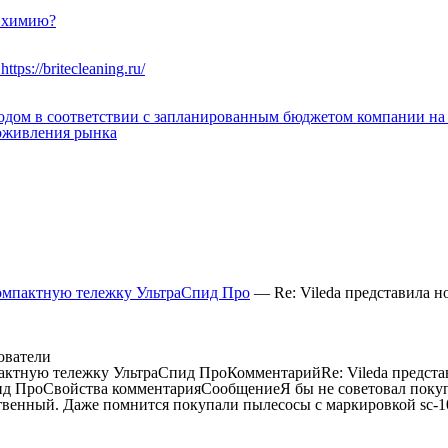
ю химию?
й
https://britecleaning.ru/
ом в соответствии с запланированным бюджетом компании на 202
 оживления рынка
компактную тележку УльтраСпид Про
— Re: Vileda представила 
ователи
пактную тележку УльтраСпид ПроКомментарийRe: Vileda предс
пид ПроСвойства комментарияСообщениеЯ бы не советовал поку
ственный. Даже помнится покупали пылесосы с маркировкой sc-1